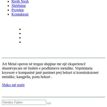
Rreth Nesh
Shërbime
Projekte
Kontaktoni
KUSH JEMI
Art Metal operon në tregun shqiptar me një eksperiencë
shumëvjecare në fushën e prodhimeve metalike. Veprimtaria
kryesore e kompanisë janë punimet prej hekuri si konstruksionet
metalike, kangjella, porta hekuri .
Shiko më tepër
KERKO