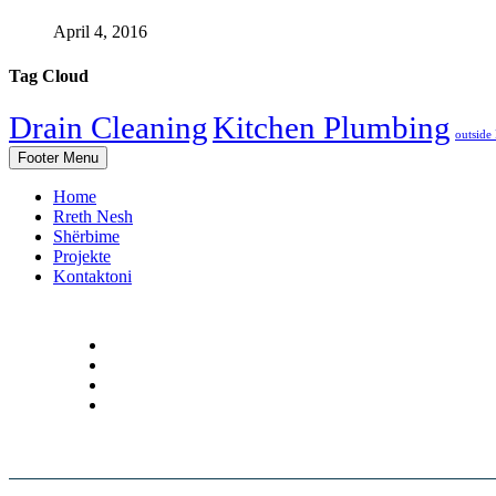
April 4, 2016
Tag Cloud
Drain Cleaning
Kitchen Plumbing
outside
Footer Menu
Home
Rreth Nesh
Shërbime
Projekte
Kontaktoni
KUSH JEMI