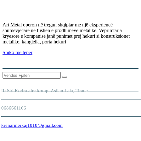
KUSH JEMI
Art Metal operon në tregun shqiptar me një eksperiencë
shumëvjecare në fushën e prodhimeve metalike. Veprimtaria
kryesore e kompanisë janë punimet prej hekuri si konstruksionet
metalike, kangjella, porta hekuri .
Shiko më tepër
KERKO
ADRESA
Rr.Siri Kodra afer komp. Asllan Lala, Tirane
0686661166
krenarmerkaj1010@gmail.com