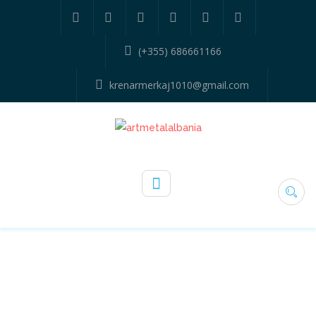
(+355) 686661166
krenarmerkaj1010@gmail.com
DYER DHE DRITARE