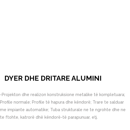
ALUMINI
HOME
DYER DHE DRITARE ALUMINI
DYER DHE DRITARE ALUMINI
-Projekton dhe realizon konstruksione metalike të kompletuara;
Profile normale; Profile të hapura dhe këndorë; Trare te salduar
me impiante automatike; Tuba strukturale ne te ngrohte dhe ne
te ftohte, katrorë dhë këndorë-të parapunuar, etj.