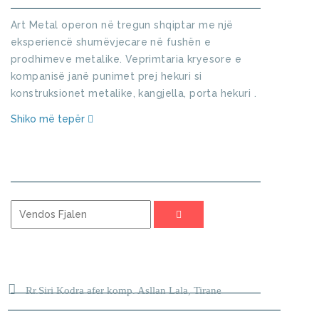
Art Metal operon në tregun shqiptar me një
eksperiencë shumëvjecare në fushën e
prodhimeve metalike. Veprimtaria kryesore e
kompanisë janë punimet prej hekuri si
konstruksionet metalike, kangjella, porta hekuri .
Shiko më tepër
KERKO
ADRESA
Rr.Siri Kodra afer komp. Asllan Lala, Tirane