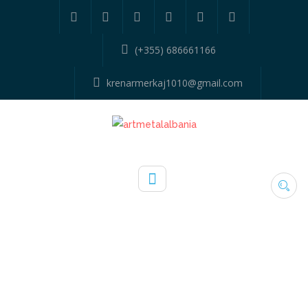
(+355) 686661166
krenarmerkaj1010@gmail.com
52