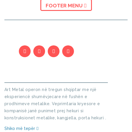
FOOTER MENU
KUSH JEMI
Art Metal operon në tregun shqiptar me një
eksperiencë shumëvjecare në fushën e
prodhimeve metalike. Veprimtaria kryesore e
kompanisë janë punimet prej hekuri si
konstruksionet metalike, kangjella, porta hekuri .
Shiko më tepër