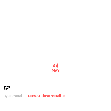
HOME
52
24
MAY
52
By artmetal
Konstruksione metalike