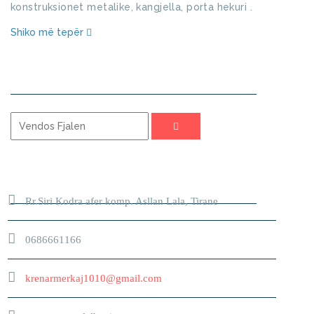
konstruksionet metalike, kangjella, porta hekuri .
Shiko më tepër
KERKO
ADRESA
Rr.Siri Kodra afer komp. Asllan Lala, Tirane
0686661166
krenarmerkaj1010@gmail.com