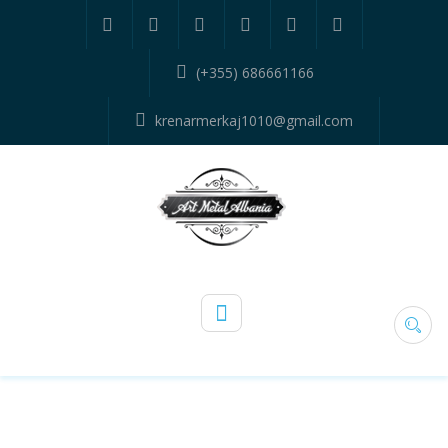
(+355) 686661166
krenarmerkaj1010@gmail.com