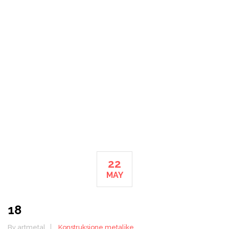
18
HOME
18
22
MAY
18
By artmetal
Konstruksione metalike