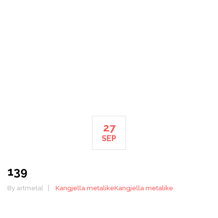
HOME
139
27
SEP
139
By artmetal
Kangjella metalike
Kangjella metalike