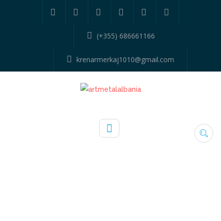
(+355) 686661166
krenarmerkaj1010@gmail.com
139