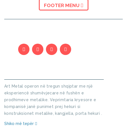
FOOTER MENU
KUSH JEMI
Art Metal operon në tregun shqiptar me një
eksperiencë shumëvjecare në fushën e
prodhimeve metalike. Veprimtaria kryesore e
kompanisë janë punimet prej hekuri si
konstruksionet metalike, kangjella, porta hekuri .
Shiko më tepër