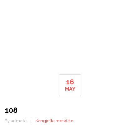
HOME
108
16
MAY
108
By artmetal
Kangjella metalike