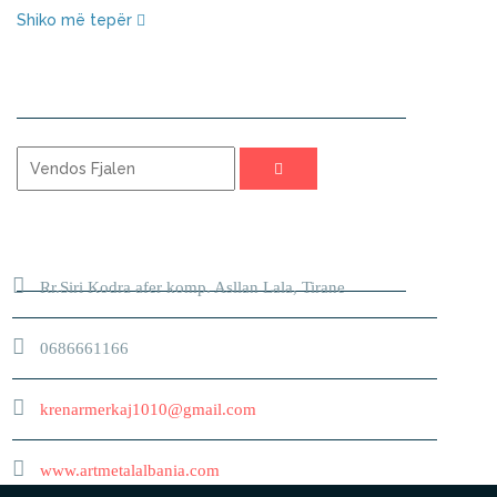
Shiko më tepër
KERKO
ADRESA
Rr.Siri Kodra afer komp. Asllan Lala, Tirane
0686661166
krenarmerkaj1010@gmail.com
www.artmetalalbania.com