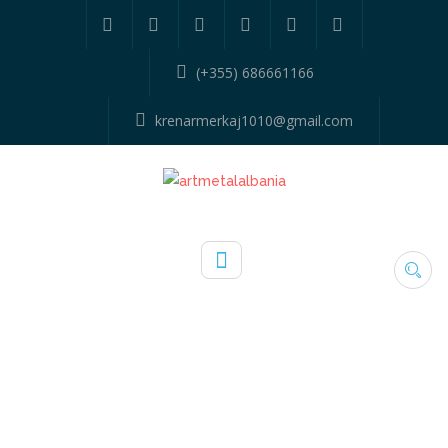
(+355) 686661166
krenarmerkaj1010@gmail.com
108