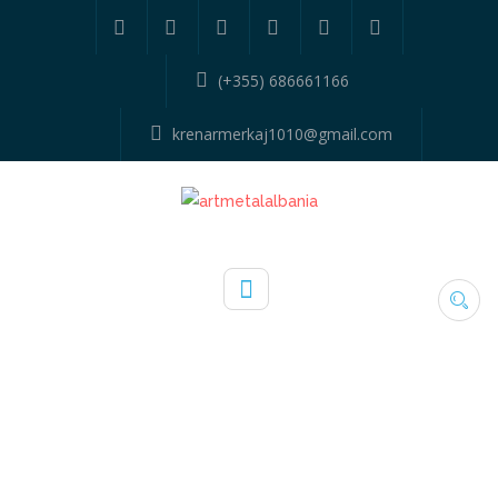
(+355) 686661166
krenarmerkaj1010@gmail.com