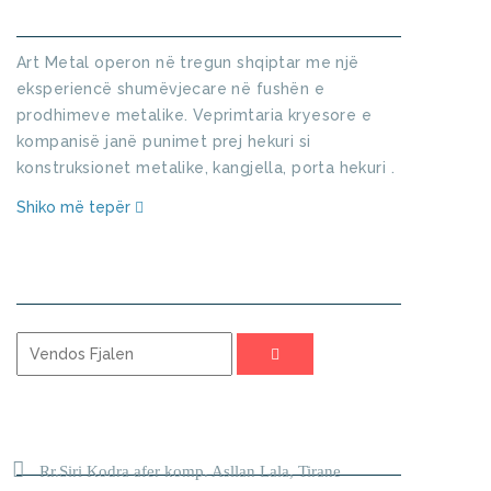
KUSH JEMI
Art Metal operon në tregun shqiptar me një
eksperiencë shumëvjecare në fushën e
prodhimeve metalike. Veprimtaria kryesore e
kompanisë janë punimet prej hekuri si
konstruksionet metalike, kangjella, porta hekuri .
Shiko më tepër
KERKO
ADRESA
Rr.Siri Kodra afer komp. Asllan Lala, Tirane