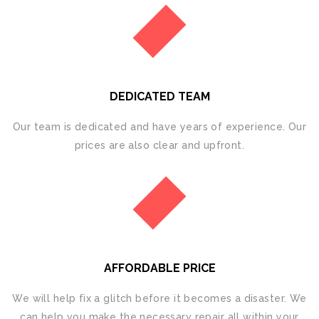
DEDICATED TEAM
Our team is dedicated and have years of experience. Our
prices are also clear and upfront.
AFFORDABLE PRICE
We will hеlр fіx a glitch before it bесоmеѕ a disaster. We
саn hеlр уоu mаkе thе nесеѕѕаrу rераіr аll wіthіn your